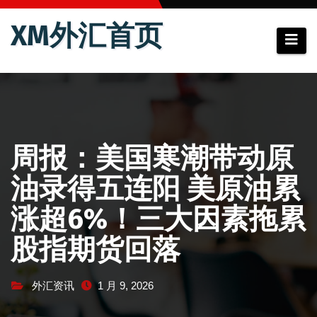
跳
XM外汇首页
至
内
容
周报：美国寒潮带动原
油录得五连阳 美原油累
涨超6%！三大因素拖累
股指期货回落
外汇资讯
1 月 9, 2026