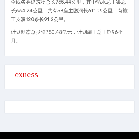
全线各类建筑物总长755.44公里，其中输水总干渠总
长664.24公里，共有58座主隧洞长611.99公里；有施
工支洞120条长91.2公里。
计划动态总投资780.48亿元，计划施工总工期96个
月。
exness