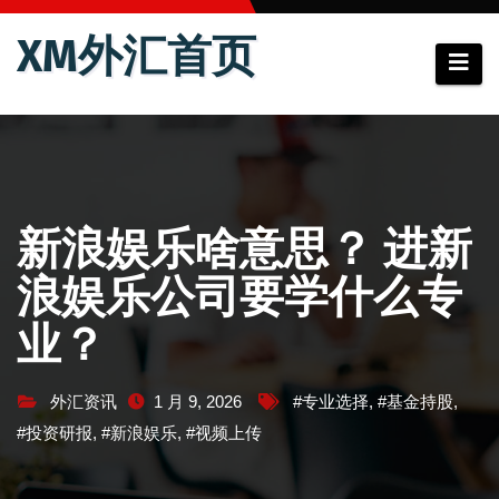
跳
XM外汇首页
至
内
容
新浪娱乐啥意思？ 进新
浪娱乐公司要学什么专
业？
外汇资讯
1 月 9, 2026
#专业选择
,
#基金持股
,
#投资研报
,
#新浪娱乐
,
#视频上传