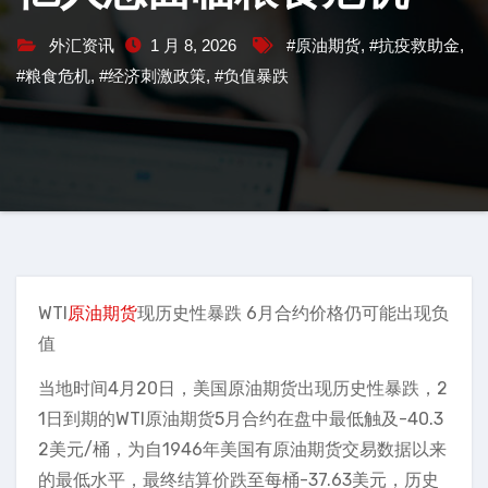
外汇资讯
1 月 8, 2026
#原油期货
,
#抗疫救助金
,
#粮食危机
,
#经济刺激政策
,
#负值暴跌
WTI
原油期货
现历史性暴跌 6月合约价格仍可能出现负
值
当地时间4月20日，美国原油期货出现历史性暴跌，2
1日到期的WTI原油期货5月合约在盘中最低触及-40.3
2美元/桶，为自1946年美国有原油期货交易数据以来
的最低水平，最终结算价跌至每桶-37.63美元，历史