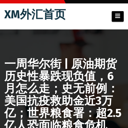
跳
XM外汇首页
至
内
容
一周华尔街 | 原油期货
历史性暴跌现负值，6
月怎么走；史无前例：
美国抗疫救助金近3万
亿；世界粮食署：超2.5
亿人恐面临粮食危机