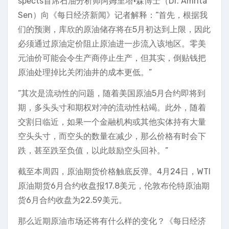
spects首席石油分析师阿姆里塔·森博士（Dr. Amrita
Sen）向《每日经济新闻》记者解释：“首先，根据我
们的预测，库欣的原油储存将在5月初达到上限，因此
必须通过原油定价阻止原油进一步流入该地区。零美
元油价可能会令生产商停止生产，但其实，倒贴钱把
原油处理掉比关闭油井的成本更低。”
“其次是流动性的问题，随着美国原油5月合约即将到
期，多头头寸和期权对冲的流动性枯竭。此外，随着
交割日临近，如果一个金融机构或其他实体持有大量
空头头寸，而空头的数量在减少，那么价格有时会下
跌，甚至跌至负值，以此鼓励空头回补。”
截至本周四，原油期货价格触底反弹。4月24日，WTI
原油期货6月合约收盘报17.8美元，伦敦布伦特原油期
货6月合约收盘为22.59美元。
那么近期原油市场还将有什么样的变化？《每日经济