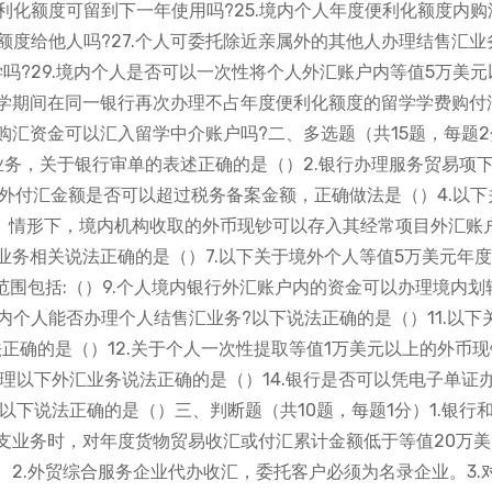
便利化额度可留到下一年使用吗?25.境内个人年度便利化额度内购
额度给他人吗?27.个人可委托除近亲属外的其他人办理结售汇业
学吗?29.境内个人是否可以一次性将个人外汇账户内等值5万美元
留学期间在同一银行再次办理不占年度便利化额度的留学学费购付
汇资金可以汇入留学中介账户吗?二、多选题（共15题，每题2分
务，关于银行审单的表述正确的是（）2.银行办理服务贸易项下
对外付汇金额是否可以超过税务备案金额，正确做法是（）4.以下
）情形下，境内机构收取的外币现钞可以存入其经常项目外汇账户
务相关说法正确的是（）7.以下关于境外个人等值5万美元年
范围包括:（）9.个人境内银行外汇账户内的资金可以办理境内划
”内个人能否办理个人结售汇业务?以下说法正确的是（）11.以下
正确的是（）12.关于个人一次性提取等值1万美元以上的外币现
办理以下外汇业务说法正确的是（）14.银行是否可以凭电子单证
以下说法正确的是（）三、判断题（共10题，每题1分）1.银行
支业务时，对年度货物贸易收汇或付汇累计金额低于等值20万美
2.外贸综合服务企业代办收汇，委托客户必须为名录企业。3.