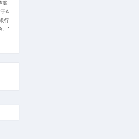
查账
于A
银行
验。1