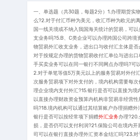
一、单选题（共30题，每题2分）1.办理期货
么?2.对于付汇币种为美元，收汇币种为欧元的
国一线关境或不纳入我国海关统计的贸易，可以办
支业务吗?5.B、C类企业可以办理跨国公司跨境
物贸易外汇收支业务，进出口与收付汇主体是否必
对于按规定办理的货物贸易收付汇单位与进出口单
手买卖业务可以在同一银行不同网点办理吗?可以
2.对于单笔等值5万美元以上的服务贸易对外付
次服务贸易项下对外支付的，境内机构需要每次付
理企业境内支付外汇?15.银行是否可以直接为境
以直接办理财政资金预算内机构非贸易非经营性用
吗?18.境内机构可以通过其结算账户办理捐赠外
银行是否可以按经常项下捐赠
外汇业务
办理?2
损，是否仍可以支付利润?21.保险公司在境内开
司可以在银行直接办理外汇资本金结汇吗?23.