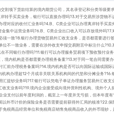
实物交割项下货款结算的境内期货公司，其名录登记和分类等级要
离岸转手买卖业务，银行可以直接办理吗?3.对于交易所涉货物不
理对应的收付汇业务吗?4.B、C类企业可以办理离岸转手买卖
资金集中运营业务吗?6.B、C类企业出口收入可以存放境外吗?7.
须一致?8.银行办理货物贸易外汇收支业务，是否都需要进行签注
位不一致业务，需要在涉外收支申报交易附言中标注什么?10.
在不同银行办理吗?11.银行可以办理服务贸易项下预收预付业务
汇，境内机构是否都需要办理税务备案?13.对于同一笔合同需要
汇前办理税务备案吗?14.境内机构是否可以向国际运输或国际
内机构办理超12个月或非关联关系机构间的代垫和分摊业务?16.
汇提钞业务吗?17.银行可以凭电子单证办理服务贸易外汇收支
汇收支业务吗?19.境内企业接受或向境外营利性机构、境外个人
0.企业支付以前年度利润的，截至上一年度并无亏损，但本年度有
展以外币计价的保险业务是否需要提前获得外汇局的核准?22.保
对于免税商品经营单位和免税商店销售免税商品收入的外币现钞，