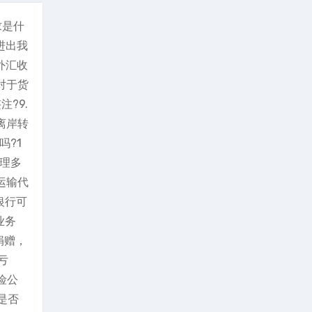
求是什
进出我
外汇收
对于货
?9.
离岸转
吗?1
办理多
运输代
银行可
业务
捐赠，
亏
险公
是否