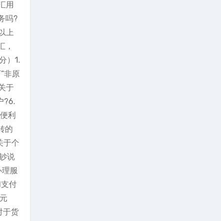
汇用
务吗?
以上
汇，
）1.
“非原
关于
?6.
度便利
转的
关于个
钞说
办理服
和支付
元
对于货