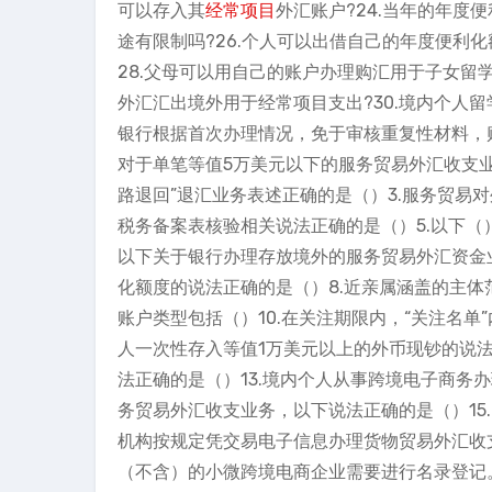
可以存入其
经常项目
外汇账户?24.当年的年度
途有限制吗?26.个人可以出借自己的年度便利化
28.父母可以用自己的账户办理购汇用于子女留
外汇汇出境外用于经常项目支出?30.境内个人
银行根据首次办理情况，免于审核重复性材料，购
对于单笔等值5万美元以下的服务贸易外汇收支业
路退回”退汇业务表述正确的是（）3.服务贸易
税务备案表核验相关说法正确的是（）5.以下（
以下关于银行办理存放境外的服务贸易外汇资金业
化额度的说法正确的是（）8.近亲属涵盖的主体
账户类型包括（）10.在关注期限内，“关注名单
人一次性存入等值1万美元以上的外币现钞的说法
法正确的是（）13.境内个人从事跨境电子商务
务贸易外汇收支业务，以下说法正确的是（）15.
机构按规定凭交易电子信息办理货物贸易外汇收
（不含）的小微跨境电商企业需要进行名录登记。