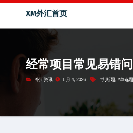
跳
XM外汇首页
至
内
容
经常项目常见易错问
外汇资讯
1 月 4, 2026
#判断题
,
#单选