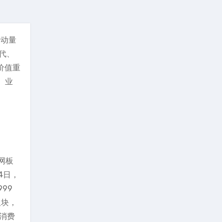
行动量
代、
价值重
、业
联网板
4日，
99
板块，
绪消费