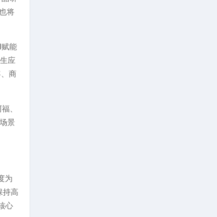
X也将
I赋能
原生应
容、商
阿福、
用场景
度为
保持高
核心