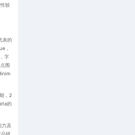
关性较
代表的
ue，
长，字
重点围
nim
期，2
eta的
能力及
产品研