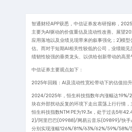
智通财经APP获悉，中信证券发布研报称，20
主要为AI驱动的价值重估及流动性改善。展望20
应用落地以及业绩兑现带来的叙事强化；2)模型
估。而对于短期AI相关性较低的公司，业绩能
绩韧性较强的垂类龙头、以供给创新带动的高景
中信证券主要观点如下：
2025年回顾：AI及流动性宽松带动下的估值抬
2024/2025年，恒生科技指数年内涨幅达19%/2
块在外部扰动反复的环境下走出震荡上行行情，主要
恒生科技指数NTM PE为19.3x，处于过去5年42
2)/阿里巴巴(09988)/网易云音乐(09899)
分别实现涨幅126%/81%/63%/62%/59%/5