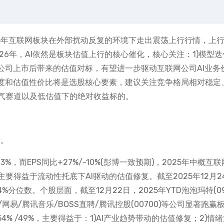
25年互联网板块在外部扰动反复的环境下走出震荡上行行情，上
26年，AI依然是板块估值上行的核心催化，核心关注：1)模型迭
公司上市后带来的估值对标，有望进一步驱动互联网公司AI业务
见度和估值性价比将是选股核心要素，建议关注竞争格局相对稳定
气赛道以及低估值下的绝对收益标的。
升。
3%，而EPS同比+27%/-10%(彭博一致预期)，2025年中概互
得益于流动性托底下AI驱动的估值修复。截至2025年12月2
.4%分位数。个股层面，截至12月22日，2025年YTD泡泡玛特(09
/快手/网易/腾讯音乐/BOSS直聘/腾讯控股(00700)等公司显著跑赢
8%/54% /49%，主要得益于：1)AI产业趋势带动的估值修复；2)情