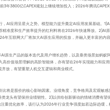
3年3800亿CAPEX规划上继续增加投入；2026年腾讯CAPE
，AI应用呈星火之势。模型能力提升奠定AI应用发展基础。1)A
精准度和生产效率提升的红利料将在2026年快速释放。2)AI
26年互联网大厂将加大AI原生应用的投放，并融入更丰富的内
/夸克等AI原生产品的版本迭代及用户增长趋势，以及垂类场景如蚂蚁
一步深入高价值场景理解的高阶智能体，亦有望在26年实现能力和应
百花齐放，有望重塑人机交互逻辑和商业模式。
性价比将是股价的核心影响因素。业绩角度，竞争格局及宏观敏感
垂类龙头有望保持业绩韧性。2)以供给创新驱动的情绪消费有望
始注重优化效率，该行认为2026年行业竞争强度如若边际趋缓，