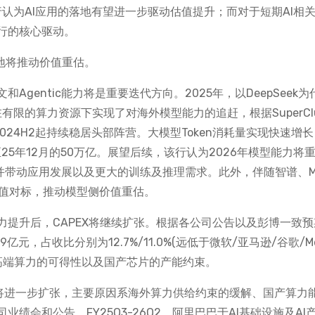
行认为AI应用的落地有望进一步驱动估值提升；而对于短期AI相
行的核心驱动。
落地将推动价值重估。
gentic能力将是重要迭代方向。2025年，以DeepSeek为
，在有限的算力资源下实现了对海外模型能力的追赶，根据SuperCl
2024H2起持续稳居头部阵营。大模型Token消耗量实现快速增
长至25年12月的50万亿。展望后续，该行认为2026年模型能力将
，并带动应用发展以及更大的训练及推理需求。此外，伴随智谱、Mi
估值对标，推动模型侧价值重估。
提升后，CAPEX将继续扩张。根据各公司公告以及彭博一致预
亿元，占收比分别为12.7%/11.0%(远低于微软/亚马逊/谷歌/M
受制于海外高端算力的可得性以及国产芯片的产能约束。
投入将进一步扩张，主要原因系海外算力供给约束的缓解、国产算力
会和公告，FY25Q3-26Q2，阿里巴巴于AI基础设施及AI