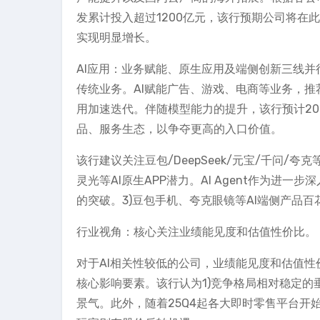
发累计投入超过1200亿元，该行预期公司将在此前
实现明显增长。
AI应用：业务赋能、原生应用及端侧创新三线并行
传统业务。AI赋能广告、游戏、电商等业务，推荐
用加速迭代。伴随模型能力的提升，该行预计20
品、服务生态，以争夺更高的入口价值。
该行建议关注豆包/DeepSeek/元宝/千问
灵光等AI原生APP潜力。AI Agent作为进
的突破。3)豆包手机、夸克眼镜等AI端侧产品
行业视角：核心关注业绩能见度和估值性价比。
对于AI相关性较低的公司，业绩能见度和估值
核心影响要素。该行认为1)竞争格局相对稳定的
景气。此外，随着25Q4起各大即时零售平台开