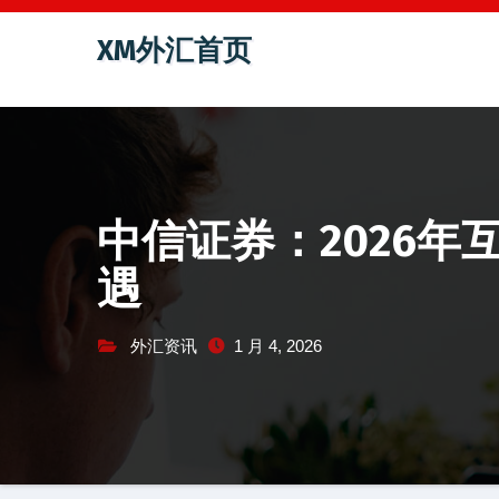
跳
XM外汇首页
至
内
容
中信证券：2026年
遇
外汇资讯
1 月 4, 2026