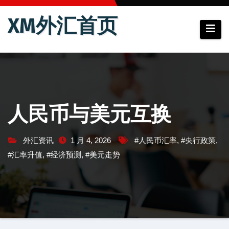
跳
XM外汇首页
至
内
容
人民币与美元互换
外汇资讯
1 月 4, 2026
#人民币汇率
,
#央行政策
,
#汇率升值
,
#经济预测
,
#美元走势