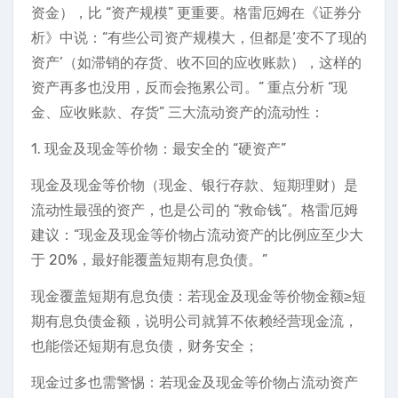
资金），比 “资产规模” 更重要。格雷厄姆在《证券分
析》中说：“有些公司资产规模大，但都是‘变不了现的
资产’（如滞销的存货、收不回的应收账款），这样的
资产再多也没用，反而会拖累公司。” 重点分析 “现
金、应收账款、存货” 三大流动资产的流动性：
1. 现金及现金等价物：最安全的 “硬资产”
现金及现金等价物（现金、银行存款、短期理财）是
流动性最强的资产，也是公司的 “救命钱”。格雷厄姆
建议：“现金及现金等价物占流动资产的比例应至少大
于 20%，最好能覆盖短期有息负债。”
现金覆盖短期有息负债：若现金及现金等价物金额≥短
期有息负债金额，说明公司就算不依赖经营现金流，
也能偿还短期有息负债，财务安全；
现金过多也需警惕：若现金及现金等价物占流动资产