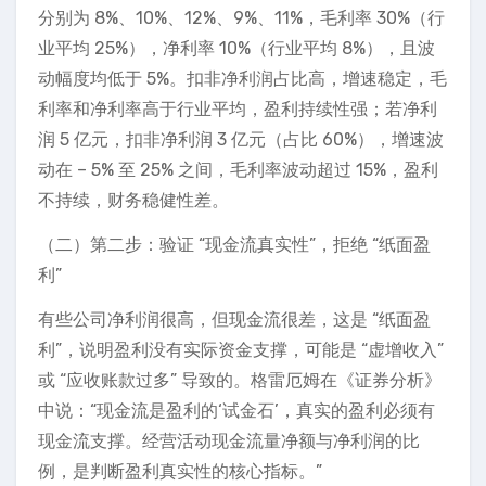
分别为 8%、10%、12%、9%、11%，毛利率 30%（行
业平均 25%），净利率 10%（行业平均 8%），且波
动幅度均低于 5%。扣非净利润占比高，增速稳定，毛
利率和净利率高于行业平均，盈利持续性强；若净利
润 5 亿元，扣非净利润 3 亿元（占比 60%），增速波
动在 – 5% 至 25% 之间，毛利率波动超过 15%，盈利
不持续，财务稳健性差。
（二）第二步：验证 “现金流真实性”，拒绝 “纸面盈
利”
有些公司净利润很高，但现金流很差，这是 “纸面盈
利”，说明盈利没有实际资金支撑，可能是 “虚增收入”
或 “应收账款过多” 导致的。格雷厄姆在《证券分析》
中说：“现金流是盈利的‘试金石’，真实的盈利必须有
现金流支撑。经营活动现金流量净额与净利润的比
例，是判断盈利真实性的核心指标。”