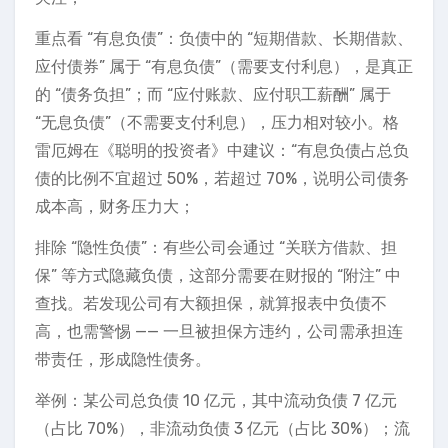
重点看 “有息负债”：负债中的 “短期借款、长期借款、
应付债券” 属于 “有息负债”（需要支付利息），是真正
的 “债务负担”；而 “应付账款、应付职工薪酬” 属于
“无息负债”（不需要支付利息），压力相对较小。格
雷厄姆在《聪明的投资者》中建议：“有息负债占总负
债的比例不宜超过 50%，若超过 70%，说明公司债务
成本高，财务压力大；
排除 “隐性负债”：有些公司会通过 “关联方借款、担
保” 等方式隐藏负债，这部分需要在财报的 “附注” 中
查找。若发现公司有大额担保，就算报表中负债不
高，也需警惕 —— 一旦被担保方违约，公司需承担连
带责任，形成隐性债务。
举例：某公司总负债 10 亿元，其中流动负债 7 亿元
（占比 70%），非流动负债 3 亿元（占比 30%）；流