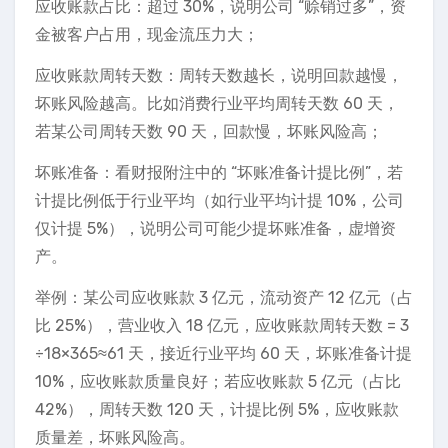
应收账款占比：超过 30%，说明公司 “赊销过多”，资
金被客户占用，现金流压力大；
应收账款周转天数：周转天数越长，说明回款越慢，
坏账风险越高。比如消费行业平均周转天数 60 天，
若某公司周转天数 90 天，回款慢，坏账风险高；
坏账准备：看财报附注中的 “坏账准备计提比例”，若
计提比例低于行业平均（如行业平均计提 10%，公司
仅计提 5%），说明公司可能少提坏账准备，虚增资
产。
举例：某公司应收账款 3 亿元，流动资产 12 亿元（占
比 25%），营业收入 18 亿元，应收账款周转天数 = 3
÷18×365≈61 天，接近行业平均 60 天，坏账准备计提
10%，应收账款质量良好；若应收账款 5 亿元（占比
42%），周转天数 120 天，计提比例 5%，应收账款
质量差，坏账风险高。