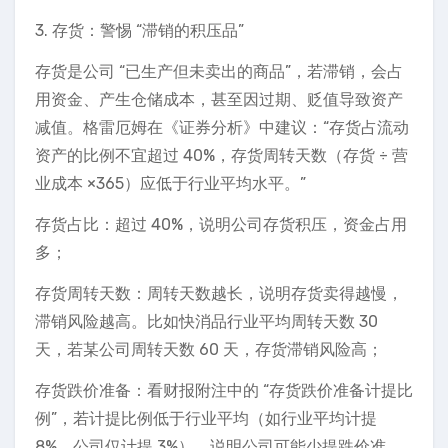
3. 存货：警惕 “滞销的积压品”
存货是公司 “已生产但未卖出的商品”，若滞销，会占
用资金、产生仓储成本，甚至因过期、贬值导致资产
减值。格雷厄姆在《证券分析》中建议：“存货占流动
资产的比例不宜超过 40%，存货周转天数（存货 ÷ 营
业成本 ×365）应低于行业平均水平。”
存货占比：超过 40%，说明公司存货积压，资金占用
多；
存货周转天数：周转天数越长，说明存货卖得越慢，
滞销风险越高。比如快消品行业平均周转天数 30
天，若某公司周转天数 60 天，存货滞销风险高；
存货跌价准备：看财报附注中的 “存货跌价准备计提比
例”，若计提比例低于行业平均（如行业平均计提
8%，公司仅计提 3%），说明公司可能少提跌价准