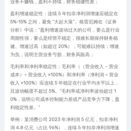
业务不赚钱，盈利不持续，财务稳健性差；
盈利增速稳定性：连续 5 年扣非净利润增速应稳定在
5%-15% 之间，避免 “大起大落”。格雷厄姆在《证券
分析》中说：“盈利增速波动过大的公司，要么是行业
周期性强，要么是经营不稳定，很难长期保持财务稳
健。增速过高（如超过 20%），可能难以持续；增速
为负，说明主营业务亏损，财务风险高；
毛利率和净利率稳定性：毛利率（（营业收入 – 营业
成本）÷ 营业收入 ×100%）和净利率（净利润 ÷ 营业
收入 ×100%）应连续 5 年稳定在行业平均水平以上，
且波动幅度不超过 5%。“毛利率或净利率波动超过 1
0%，说明公司成本控制能力差或产品竞争力下降，盈
利稳定性差。”
举例：某消费公司 2023 年净利润 5 亿元，扣非净利
润 4.8 亿元（占比 96%），连续 5 年扣非净利润增速