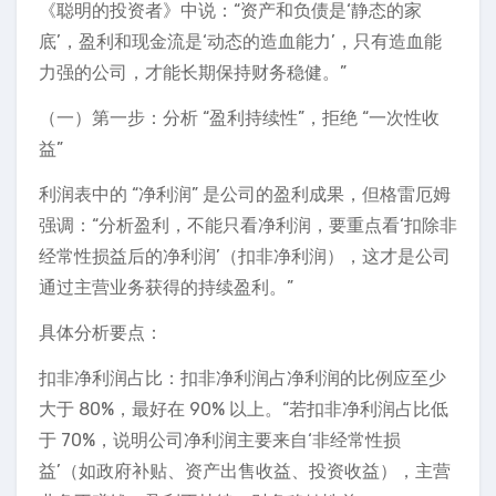
《聪明的投资者》中说：“资产和负债是‘静态的家
底’，盈利和现金流是‘动态的造血能力’，只有造血能
力强的公司，才能长期保持财务稳健。”
（一）第一步：分析 “盈利持续性”，拒绝 “一次性收
益”
利润表中的 “净利润” 是公司的盈利成果，但格雷厄姆
强调：“分析盈利，不能只看净利润，要重点看‘扣除非
经常性损益后的净利润’（扣非净利润），这才是公司
通过主营业务获得的持续盈利。”
具体分析要点：
扣非净利润占比：扣非净利润占净利润的比例应至少
大于 80%，最好在 90% 以上。“若扣非净利润占比低
于 70%，说明公司净利润主要来自‘非经常性损
益’（如政府补贴、资产出售收益、投资收益），主营