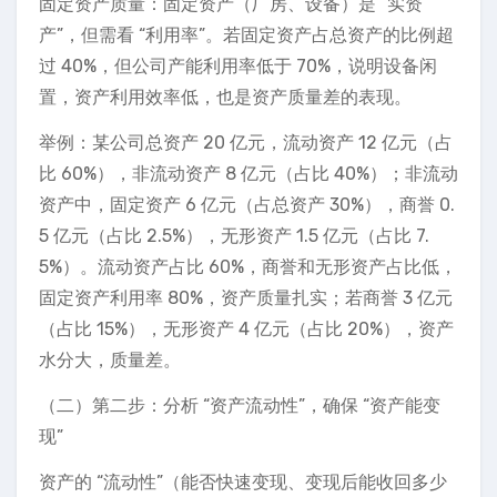
固定资产质量：固定资产（厂房、设备）是 “实资
产”，但需看 “利用率”。若固定资产占总资产的比例超
过 40%，但公司产能利用率低于 70%，说明设备闲
置，资产利用效率低，也是资产质量差的表现。
举例：某公司总资产 20 亿元，流动资产 12 亿元（占
比 60%），非流动资产 8 亿元（占比 40%）；非流动
资产中，固定资产 6 亿元（占总资产 30%），商誉 0.
5 亿元（占比 2.5%），无形资产 1.5 亿元（占比 7.
5%）。流动资产占比 60%，商誉和无形资产占比低，
固定资产利用率 80%，资产质量扎实；若商誉 3 亿元
（占比 15%），无形资产 4 亿元（占比 20%），资产
水分大，质量差。
（二）第二步：分析 “资产流动性”，确保 “资产能变
现”
资产的 “流动性”（能否快速变现、变现后能收回多少