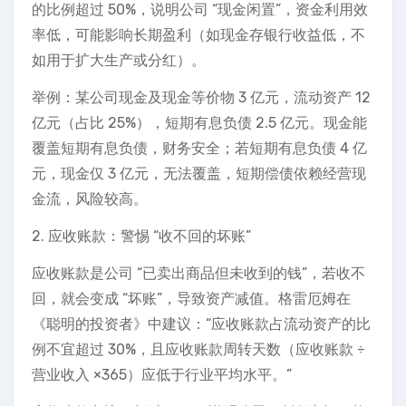
的比例超过 50%，说明公司 “现金闲置”，资金利用效
率低，可能影响长期盈利（如现金存银行收益低，不
如用于扩大生产或分红）。
举例：某公司现金及现金等价物 3 亿元，流动资产 12
亿元（占比 25%），短期有息负债 2.5 亿元。现金能
覆盖短期有息负债，财务安全；若短期有息负债 4 亿
元，现金仅 3 亿元，无法覆盖，短期偿债依赖经营现
金流，风险较高。
2. 应收账款：警惕 “收不回的坏账”
应收账款是公司 “已卖出商品但未收到的钱”，若收不
回，就会变成 “坏账”，导致资产减值。格雷厄姆在
《聪明的投资者》中建议：“应收账款占流动资产的比
例不宜超过 30%，且应收账款周转天数（应收账款 ÷
营业收入 ×365）应低于行业平均水平。”