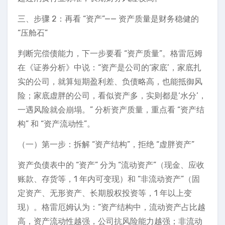
三、步骤 2：再看 “资产”—— 资产质量是财务稳健的
“压舱石”
判断完偿债能力，下一步要看 “资产质量”。格雷厄姆
在《证券分析》中说：“资产是公司的‘家底’，家底扎
实的公司，就算短期盈利差、负债略高，也能抵御风
险；家底虚胖的公司，看似资产多，实则都是‘水分’，
一遇风险就会崩塌。” 分析资产质量，重点看 “资产结
构” 和 “资产流动性”。
（一）第一步：拆解 “资产结构”，拒绝 “虚胖资产”
资产负债表中的 “资产” 分为 “流动资产”（现金、应收
账款、存货等，1 年内可变现）和 “非流动资产”（固
定资产、无形资产、长期股权投资等，1 年以上变
现）。格雷厄姆认为：“资产结构中，流动资产占比越
高，资产流动性越强，公司抗风险能力越强；非流动