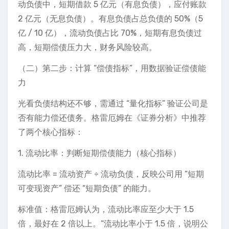
动负债中，短期借款 5 亿元（有息负债），应付账款
2 亿元（无息负债）。有息负债占总负债的 50%（5
亿 / 10 亿），流动负债占比 70%，短期有息负债过
高，短期偿债压力大，财务风险较高。
（二）第二步：计算 “偿债指标”，用数据验证偿债能
力
光看负债结构还不够，需通过 “量化指标” 验证公司是
否有能力偿还债务。格雷厄姆在《证券分析》中推荐
了两个核心指标：
1. 流动比率：判断短期偿债能力（核心指标）
流动比率 = 流动资产 ÷ 流动负债，反映公司用 “短期
可变现资产” 偿还 “短期负债” 的能力。
标准值：格雷厄姆认为，流动比率应至少大于 1.5
倍，最好在 2 倍以上。“流动比率小于 1.5 倍，说明公