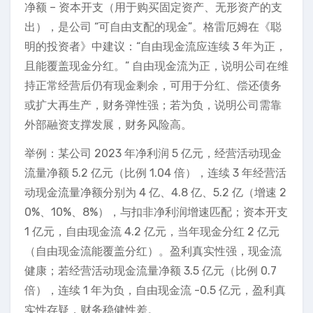
净额 – 资本开支（用于购买固定资产、无形资产的支
出），是公司 “可自由支配的现金”。格雷厄姆在《聪
明的投资者》中建议：“自由现金流应连续 3 年为正，
且能覆盖现金分红。” 自由现金流为正，说明公司在维
持正常经营后仍有现金剩余，可用于分红、偿还债务
或扩大再生产，财务弹性强；若为负，说明公司需靠
外部融资支撑发展，财务风险高。
举例：某公司 2023 年净利润 5 亿元，经营活动现金
流量净额 5.2 亿元（比例 1.04 倍），连续 3 年经营活
动现金流量净额分别为 4 亿、4.8 亿、5.2 亿（增速 2
0%、10%、8%），与扣非净利润增速匹配；资本开支
1 亿元，自由现金流 4.2 亿元，当年现金分红 2 亿元
（自由现金流能覆盖分红）。盈利真实性强，现金流
健康；若经营活动现金流量净额 3.5 亿元（比例 0.7
倍），连续 1 年为负，自由现金流 -0.5 亿元，盈利真
实性存疑，财务稳健性差。