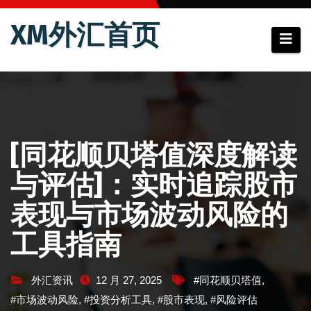
跳
XM外汇首页
至
内
容
[同花顺贝塔值深度解读
与评估]：实时追踪股市
表现与市场波动风险的
工具指南
外汇资讯
12 月 27, 2025
#同花顺贝塔值
,
#市场波动风险
,
#投资分析工具
,
#股市表现
,
#风险评估