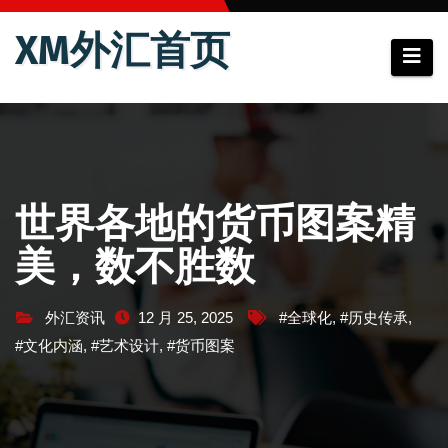
跳
XM外汇首页
至
内
容
世界各地的货币图案精
美，数不胜数
外汇资讯
12 月 25, 2025
#全球化
,
#历史传承
,
#文化内涵
,
#艺术设计
,
#货币图案