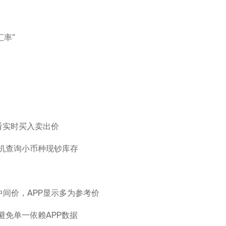
汇率”
查看实时买入卖出价
机查询小币种现钞库存
中间价，APP显示多为参考价
免单一依赖APP数据