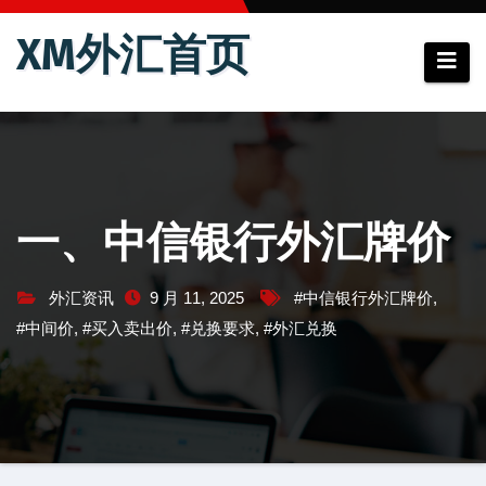
跳
XM外汇首页
至
内
容
一、中信银行外汇牌价
外汇资讯
9 月 11, 2025
#中信银行外汇牌价
,
#中间价
,
#买入卖出价
,
#兑换要求
,
#外汇兑换