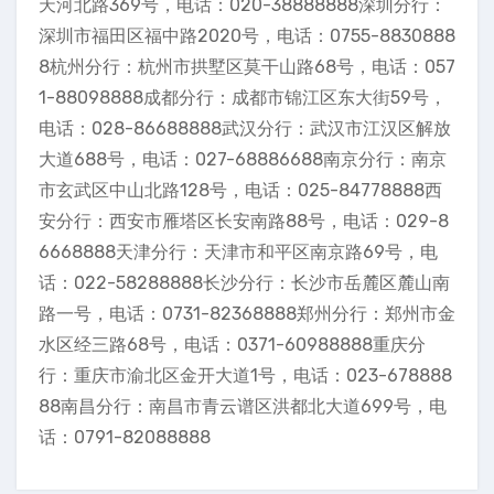
天河北路369号，电话：020-38888888深圳分行：
深圳市福田区福中路2020号，电话：0755-8830888
8杭州分行：杭州市拱墅区莫干山路68号，电话：057
1-88098888成都分行：成都市锦江区东大街59号，
电话：028-86688888武汉分行：武汉市江汉区解放
大道688号，电话：027-68886688南京分行：南京
市玄武区中山北路128号，电话：025-84778888西
安分行：西安市雁塔区长安南路88号，电话：029-8
6668888天津分行：天津市和平区南京路69号，电
话：022-58288888长沙分行：长沙市岳麓区麓山南
路一号，电话：0731-82368888郑州分行：郑州市金
水区经三路68号，电话：0371-60988888重庆分
行：重庆市渝北区金开大道1号，电话：023-678888
88南昌分行：南昌市青云谱区洪都北大道699号，电
话：0791-82088888