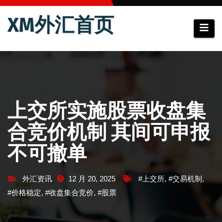
跳
XM外汇首页
至
内
容
上交所实施股票收盘集
合竞价机制 其间可申报
不可撤单
外汇资讯
12 月 20, 2025
#上交所
,
#交易机制
,
#价格稳定
,
#收盘集合竞价
,
#股票