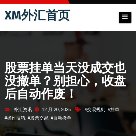
跳
XM外汇首页
至
内
容
股票挂单当天没成交也
没撤单？别担心，收盘
后自动作废！
外汇资讯
12 月 20, 2025
#交易规则
,
#挂单
,
#操作技巧
,
#股票交易
,
#自动撤单