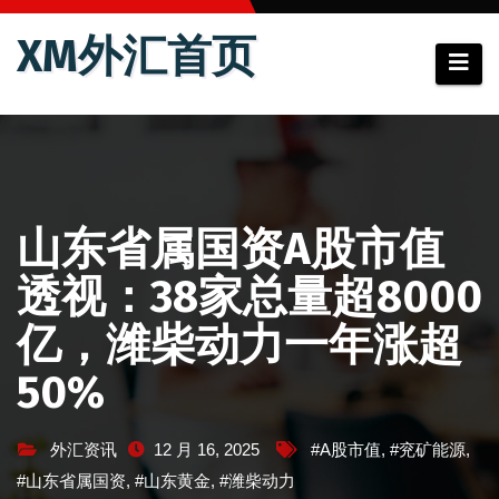
跳
XM外汇首页
至
内
容
山东省属国资A股市值
透视：38家总量超8000
亿，潍柴动力一年涨超
50%
外汇资讯
12 月 16, 2025
#A股市值
,
#兖矿能源
,
#山东省属国资
,
#山东黄金
,
#潍柴动力