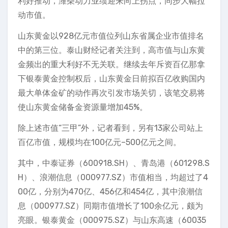
利好推动，潍柴动力业绩迎来向上拐点，同步大幅拉
动市值。
山东黄金以928亿元市值位列山东省属企业市值排名
中的第三位。泰山财经记者关注到，高市值与山东黄
金频出的重大利好不无关联。继续去年斥资百亿那拿
下银泰黄金控制权后，山东黄金日前拟百亿收购国内
最大单体金矿的动作再次引发市场关切，该笔交易将
使山东黄金储备金资源量增加45%。
除上述市值“三甲”外，记者看到，另有13家公司站上
百亿市值，规模均在100亿元–500亿元之间。
其中，中泰证券（600918.SH）、青岛港（601298.S
H）、浪潮信息（000977.SZ）市值相当，均超过了4
00亿，分别为470亿、456亿和454亿，其中浪潮信
息（000977.SZ）同期市值增长了100余亿元，颇为
亮眼。银泰黄金（000975.SZ）与山东高速（60035