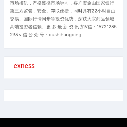
市场接轨，严格遵循市场导向，客户资金由国家银行
第三方监管，安全、存取便捷，同时具有22小时自由
交易、国际行情同步等投资优势，深获大宗商品领域
高端投资者信赖。更 多 最 新 资 讯 加V信：15721235
233 v 信 公 众 号：qushihangqing
exness