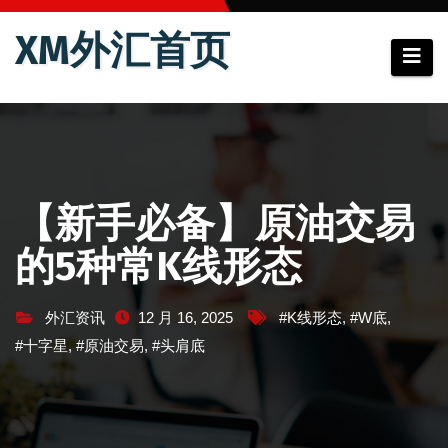
跳
XM外汇首页
至
内
容
【新手必备】原油交易
的5种常K线形态
外汇资讯
12 月 16, 2025
#K线形态
,
#W底
,
#十字星
,
#原油交易
,
#头肩底