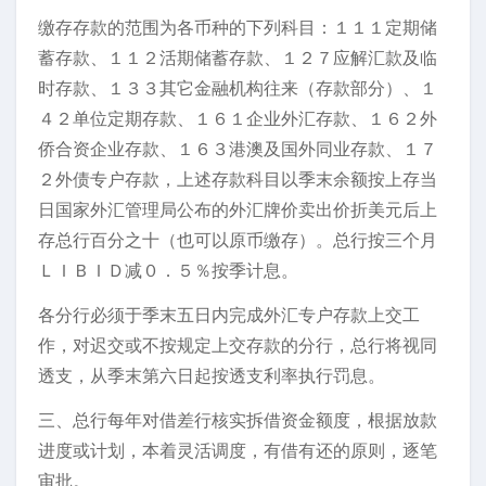
缴存存款的范围为各币种的下列科目：１１１定期储
蓄存款、１１２活期储蓄存款、１２７应解汇款及临
时存款、１３３其它金融机构往来（存款部分）、１
４２单位定期存款、１６１企业外汇存款、１６２外
侨合资企业存款、１６３港澳及国外同业存款、１７
２外债专户存款，上述存款科目以季末余额按上存当
日国家外汇管理局公布的外汇牌价卖出价折美元后上
存总行百分之十（也可以原币缴存）。总行按三个月
ＬＩＢＩＤ减０．５％按季计息。
各分行必须于季末五日内完成外汇专户存款上交工
作，对迟交或不按规定上交存款的分行，总行将视同
透支，从季末第六日起按透支利率执行罚息。
三、总行每年对借差行核实拆借资金额度，根据放款
进度或计划，本着灵活调度，有借有还的原则，逐笔
审批。