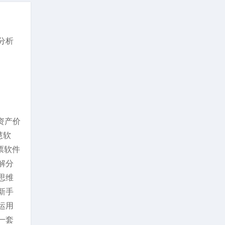
分析
资产价
慧软
票软件
解分
思维
新手
运用
一套