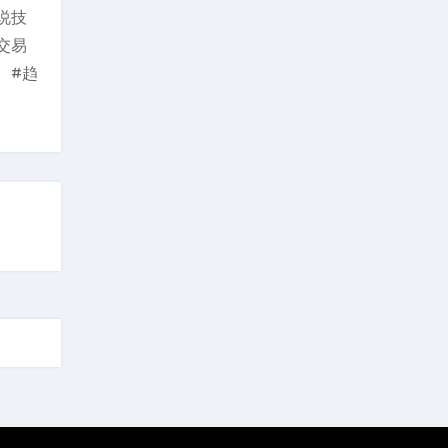
说技
交易
。#趋