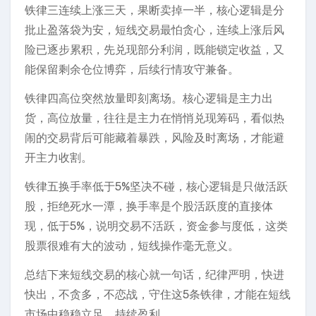
铁律三连续上涨三天，果断卖掉一半，核心逻辑是分
批止盈落袋为安，短线交易最怕贪心，连续上涨后风
险已逐步累积，先兑现部分利润，既能锁定收益，又
能保留剩余仓位博弈，后续行情攻守兼备。
铁律四高位突然放量即刻离场。核心逻辑是主力出
货，高位放量，往往是主力在悄悄兑现筹码，看似热
闹的交易背后可能藏着暴跌，风险及时离场，才能避
开主力收割。
铁律五换手率低于5%坚决不碰，核心逻辑是只做活跃
股，拒绝死水一潭，换手率是个股活跃度的直接体
现，低于5%，说明交易不活跃，资金参与度低，这类
股票很难有大的波动，短线操作毫无意义。
总结下来短线交易的核心就一句话，纪律严明，快进
快出，不贪多，不恋战，守住这5条铁律，才能在短线
市场中稳稳立足，持续盈利。