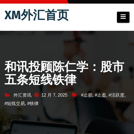
跳
XM外汇首页
至
内
容
和讯投顾陈仁学：股市
五条短线铁律
外汇资讯
12 月 7, 2025
#止损
,
#止盈
,
#活跃度
,
#短线交易
,
#铁律