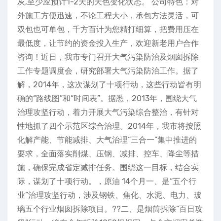
灰,至少应预计1-2天的天色变化状态。 公司特色：对
外施工方便迅速，不论工程大小，承包方法灵活，可
双包也可单包，千方百计为您精打细算，把费用压在
最低度，让节约的资金投入生产，欢迎新老用户合作
咨询！近日，我市专门召开大气污染防治及烟囱拆除
工作专题调度会，研究部署大气污染防治工作。据了
解，2014年，这次谋划了十项行动，这些行动皆有明
确的“路线图”和“时间表”。据悉，2013年，围绕大气
治理攻坚行动，着力开展大气污染综合整治，有针对
性地抓了四个示范区综合治理。2014年，我市将按照
化解产能、节能减排、大气治理“三合一”集中推进的
要求，全面落实削煤、压钢、减排、控车、降尘等措
施，确保完成省定减排任务。围绕这一目标，结合实
际，谋划了十项行动。，原油 14个月一、是“五个行
业”治理攻坚行动，涉及钢铁、焦化、水泥、电力、玻
璃五个行业烟囱拆除项目。??二、是烟筒拆除“百日攻