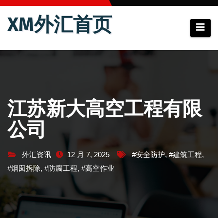
跳
XM外汇首页
至
内
容
江苏新大高空工程有限
公司
外汇资讯
12 月 7, 2025
#安全防护
,
#建筑工程
,
#烟囱拆除
,
#防腐工程
,
#高空作业