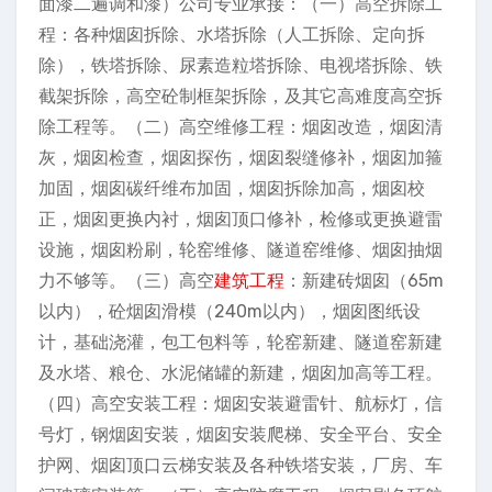
面漆二遍调和漆）公司专业承接：（一）高空拆除工
程：各种烟囱拆除、水塔拆除（人工拆除、定向拆
除），铁塔拆除、尿素造粒塔拆除、电视塔拆除、铁
截架拆除，高空砼制框架拆除，及其它高难度高空拆
除工程等。（二）高空维修工程：烟囱改造，烟囱清
灰，烟囱检查，烟囱探伤，烟囱裂缝修补，烟囱加箍
加固，烟囱碳纤维布加固，烟囱拆除加高，烟囱校
正，烟囱更换内衬，烟囱顶口修补，检修或更换避雷
设施，烟囱粉刷，轮窑维修、隧道窑维修、烟囱抽烟
力不够等。（三）高空
建筑工程
：新建砖烟囱（65m
以内），砼烟囱滑模（240m以内），烟囱图纸设
计，基础浇灌，包工包料等，轮窑新建、隧道窑新建
及水塔、粮仓、水泥储罐的新建，烟囱加高等工程。
（四）高空安装工程：烟囱安装避雷针、航标灯，信
号灯，钢烟囱安装，烟囱安装爬梯、安全平台、安全
护网、烟囱顶口云梯安装及各种铁塔安装，厂房、车