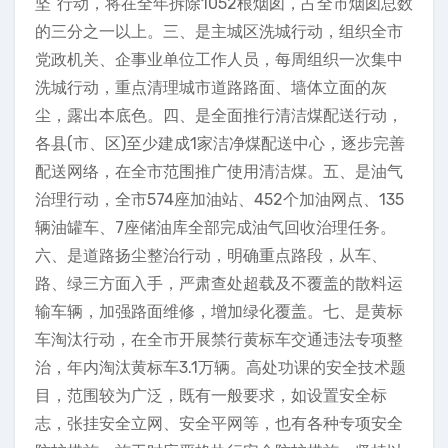
坚”行动，将在全年拆除1052根烟囱，占全市烟囱总数
的三分之一以上。三、是主城区洗城行动，组织全市
党政机关、企事业单位工作人员，每周组织一次集中
洗城行动，重点清理城市道路路面、墙体立面的灰
尘，露出本底色。四、是全面推行清洁煤配送行动，
各县(市、区)至少建成1家洁净煤配送中心，逐步完善
配送网络，在全市范围推广使用清洁煤。五、是油气
治理行动，全市574座加油站、452个加油网点、135
辆油罐车、7座储油库全部完成油气回收治理任务。
六、是道路扬尘整治行动，明确重点路段，从车、
路、绿三方面入手，严肃查处超载及不覆盖的散料运
输车辆，加强路面维修，增加绿化覆盖。七、是黄标
车淘汰行动，在全市开展禁行黄标车交通违法专项整
治，年内淘汰黄标车3.1万辆。高处功课的安全技术题
目，范围较为广泛，既有一般要求，如设置安全标
志，张挂安全立网、安全平网等，也有各种专项安全