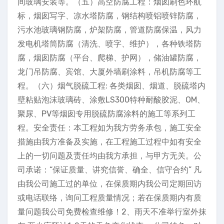
间玻璃安装等。（五）高空防腐工程：烟囱刷色环航
标，烟囱写字、凉水塔防腐，钢结构喷铝喷锌防腐，
污水池玻璃钢防腐，炉架防腐，管道防腐保温，风力
发电机塔筒防腐（清洗、喷字、维护），各种铁塔防
腐，烟囱防腐（平台、爬梯、护网），储油罐防腐，
龙门吊防腐、宾馆、大厦外墙刷涂料，吊机防腐等工
程。（六）烟气脱硫工程: 各类烟囱、烟道、脱硫塔内
壁粘贴泡沫玻璃砖、涂敷LS300特种耐酸胶泥、OM、
聚尿、PV等烟囱专用脱硫防腐涂料的施工等系列工
程。安全责任：本工程如为我方劳务承包，施工安全
措施由我方准备及实施，在工程施工过程中如有安全
上的一切问题及责任均由我方承担，与甲方无关。公
司承诺：“保证质量、讲究信誉、确全、信守合约” 凡
由我公司施工过的单位，在保质期内我公司定期回访
或电话联络，询问工程质量情况；若在保质期内有质
量问题我公司免费检查维修！2、雨天不准举行室外抹