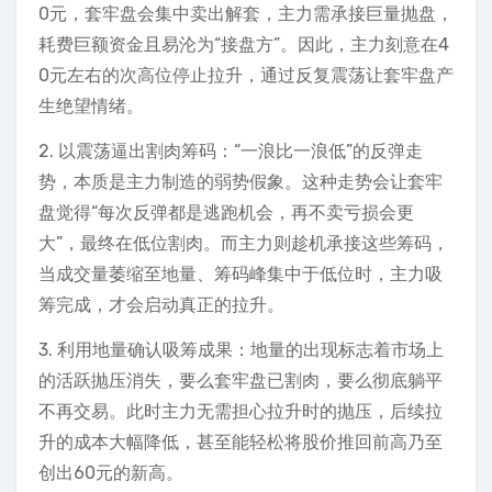
0元，套牢盘会集中卖出解套，主力需承接巨量抛盘，
耗费巨额资金且易沦为“接盘方”。因此，主力刻意在4
0元左右的次高位停止拉升，通过反复震荡让套牢盘产
生绝望情绪。
2. 以震荡逼出割肉筹码：“一浪比一浪低”的反弹走
势，本质是主力制造的弱势假象。这种走势会让套牢
盘觉得“每次反弹都是逃跑机会，再不卖亏损会更
大”，最终在低位割肉。而主力则趁机承接这些筹码，
当成交量萎缩至地量、筹码峰集中于低位时，主力吸
筹完成，才会启动真正的拉升。
3. 利用地量确认吸筹成果：地量的出现标志着市场上
的活跃抛压消失，要么套牢盘已割肉，要么彻底躺平
不再交易。此时主力无需担心拉升时的抛压，后续拉
升的成本大幅降低，甚至能轻松将股价推回前高乃至
创出60元的新高。