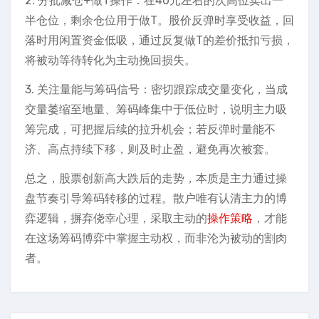
2. 分批减仓+做T操作：在40元左右的次高位卖出一
半仓位，剩余仓位用于做T。股价反弹时享受收益，回
落时用闲置资金低吸，通过反复做T的差价抵扣亏损，
将被动等待转化为主动挽回损失。
3. 关注量能与筹码信号：密切跟踪成交量变化，当成
交量萎缩至地量、筹码峰集中于低位时，说明主力吸
筹完成，可把握后续的拉升机会；若反弹时量能不
济、高点持续下移，则及时止盈，避免再次被套。
总之，股票创新高大跌后的走势，本质是主力通过操
盘节奏引导筹码转移的过程。散户唯有认清主力的博
弈逻辑，摒弃侥幸心理，采取主动的
操作策略
，才能
在这场筹码博弈中掌握主动权，而非沦为被动的割肉
者。