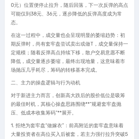
0元）位置便停止拉升，随后回落，下一次反弹的高点
可能仅到38元、36元，逐步降低的反弹高度成为常
态。
在这一过程中，成交量也会呈现明显的萎缩趋势：初
期反弹时，尚有套牢盘尝试卖出或做T，成交量保持一
定规模；随着反弹高点持续下移，散户交易意愿不断
降低，成交量逐步萎缩，最终出现地量，这意味着市
场抛压几乎耗尽，筹码的转移基本完成。
二、主力的操盘逻辑与行为动机
对于新进主力而言，创新高大跌后的股价低位是吸筹
的最佳时机，其核心操盘思路围绕**“规避套牢盘抛
压、低成本收集筹码”**展开。
1. 拒绝为套牢盘“做嫁衣”：前高附近的套牢盘意味着
大量投资者在高位买入后被套，若主力强行拉升突破5