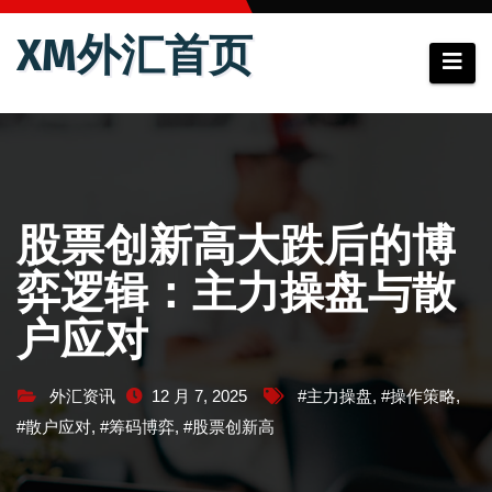
跳
XM外汇首页
至
内
容
股票创新高大跌后的博
弈逻辑：主力操盘与散
户应对
外汇资讯
12 月 7, 2025
#主力操盘
,
#操作策略
,
#散户应对
,
#筹码博弈
,
#股票创新高