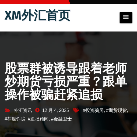
跳
XM外汇首页
至
内
容
股票群被诱导跟着老师
炒期货亏损严重？跟单
操作被骗赶紧追损
外汇资讯
12 月 4, 2025
#投资骗局
,
#期货现货
,
#荐股诈骗
,
#追损顾问
,
#金融卫士