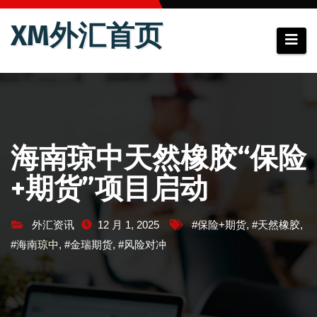
跳
XM外汇首页
至
内
容
海南琼中天然橡胶“保险
+期货”项目启动
外汇资讯
12 月 1, 2025
#保险+期货
,
#天然橡胶
,
#海南琼中
,
#金瑞期货
,
#风险对冲