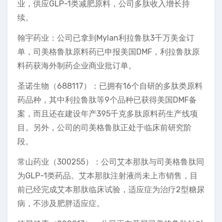
业，供应GLP-1类减肥原料，公司多肽收入增长持
续。
翰宇药业：公司已拿到Mylan利拉鲁肽3千万美金订
单，司美格鲁肽原料药已申报美国DMF，利拉鲁肽原
料药获海外制药企业商业批订单。
圣诺生物（688117）：已拥有16个自研的多肽类原料
药品种，其中利拉鲁肽等9个品种已获得美国DMF备
案，而且还在建设年产395千克多肽原料药生产线项
目。另外，公司的司美格鲁肽正处于临床前研究阶
段。
常山药业（300255）：公司艾本那肽与司美格鲁肽同
为GLP-1类药品。艾本那肽注射液尚未上市销售，目
前已经完成艾本那肽临床试验，适应症为治疗2型糖尿
病，不涉及肥胖适应症。