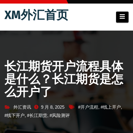
跳
XM外汇首页
至
内
容
长江期货开户流程具体
是什么？长江期货是怎
么开户了
外汇资讯
9 月 8, 2025
#开户流程
,
#线上开户
,
#线下开户
,
#长江期货
,
#风险测评