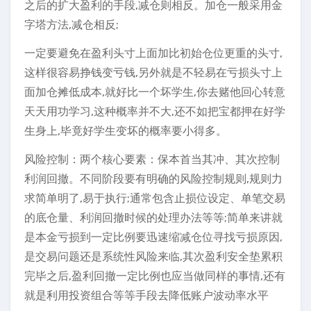
之后的扩大盈利的手段,减仓则相反。加仓一般采用金
字塔方法,减仓相反;
一定要避免在盈利头寸上面加比初始仓位更重的头寸,
这样很容易挣钱变亏钱,另外就是不轻易在亏损头寸上
面加仓摊低成本,就好比一个坏学生,你去赌他回心转意
天天用功学习,这种概率并不大,还不如把宝都押在好学
生身上,毕竟好学生变坏的概率要小得多。
风险控制：两个核心要素：保本首当其冲、其次控制
利润回撤。不同阶段要有明确的风险控制规则,规则力
求简单明了,易于执行;通常包含止损位设定、单笔交易
的底仓量、利润回撤时候的处理办法等等;简单来讲就
是本金亏损到一定比例要迅速缩减仓位寻找亏损原因,
是交易问题还是系统性风险来临,其次盈利安全垫累积
完毕之后,盈利回撤一定比例也应当做同样的事情,还有
就是利用投资组合等等手段去降低账户波动率水平