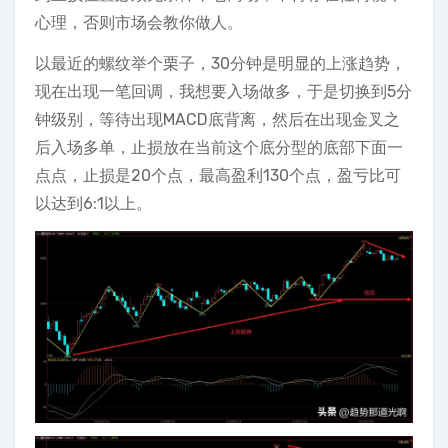
心理，否则市场会教你做人。
以最近的螺纹举个栗子，30分钟是明显的上涨趋势，
现在出现一笔回调，我想要入场做多，于是切换到5分
钟级别，等待出现MACD底背离，然后在出现金叉之
后入场多单，止损放在当前这个底分型的底部下面一
点点，止损是20个点，最高盈利130个点，盈亏比可
以达到6:1以上。