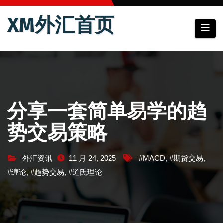
跳
XM外汇首页
至
内
容
分享一套简单易学的趋
势交易策略
外汇资讯
11 月 24, 2025
#MACD
,
#期货交易
,
#缠论
,
#趋势交易
,
#道氏理论