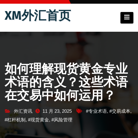
跳
XM外汇首页
至
内
容
如何理解现货黄金专业
术语的含义？这些术语
在交易中如何运用？
外汇资讯
11 月 23, 2025
#专业术语
,
#交易成本
,
#杠杆机制
,
#现货黄金
,
#风险管理