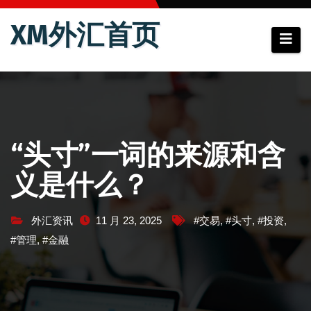
跳
XM外汇首页
至
内
容
“头寸”一词的来源和含
义是什么？
外汇资讯
11 月 23, 2025
#交易
,
#头寸
,
#投资
,
#管理
,
#金融