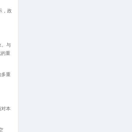
示，政
象。与
况的重
的多重
预对本
空