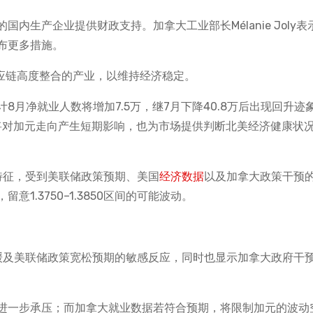
内生产企业提供财政支持。加拿大工业部长Mélanie Joly表
布更多措施。
些供应链高度整合的产业，以维持经济稳定。
月净就业人数将增加7.5万，继7月下降40.8万后出现回升迹
据将对加元走向产生短期影响，也为市场提供判断北美经济健康状
落特征，受到美联储政策预期、美国
经济数据
以及加拿大政策干预
1.3750–1.3850区间的可能波动。
放缓及美联储政策宽松预期的敏感反应，同时也显示加拿大政府干
能进一步承压；而加拿大就业数据若符合预期，将限制加元的波动