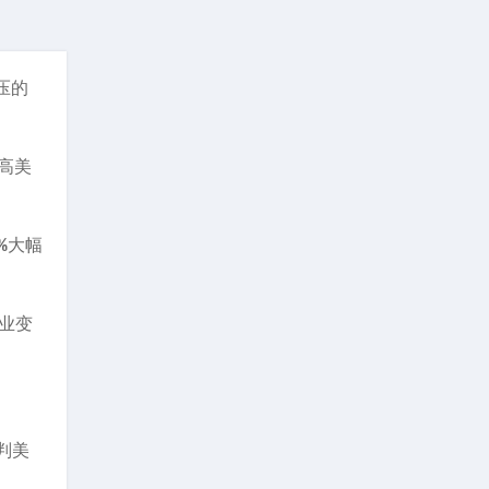
压的
高美
%大幅
就业变
判美