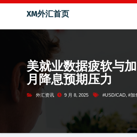
跳
XM外汇首页
至
内
容
美就业数据疲软与加拿
月降息预期压力
外汇资讯
9 月 8, 2025
#USD/CAD
,
#加