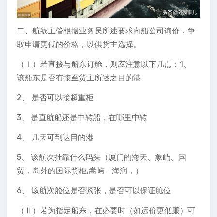
二、航线主管根据业务员所述要求向船公司询价，争
取申请更低的价格，以供货主选择。
（Ⅰ）若直接与船东订舱，则应注意以下几点：1、
该船东是否有接至货主所述之目的港
2、 是否可以接超重柜
3、 是直航船还是中转船，在哪里中转
4、 几天可到达目的港
5、 该航次挂靠什么码头（厦门的海天、象屿、国
贸，岛外的国际货柜,嵩屿，海润，）
6、 该航次舱位是否紧张，是否可以保证舱位
（Ⅱ）若为指定船东，在必要时（如运价更低廉）可