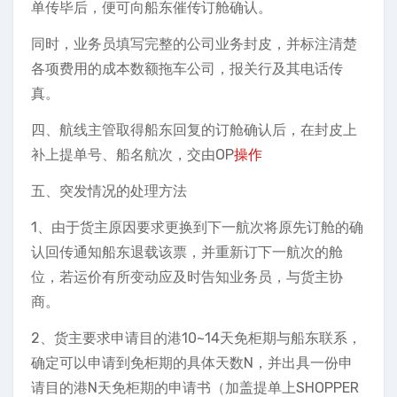
单传毕后，便可向船东催传订舱确认。
同时，业务员填写完整的公司业务封皮，并标注清楚
各项费用的成本数额拖车公司，报关行及其电话传
真。
四、航线主管取得船东回复的订舱确认后，在封皮上
补上提单号、船名航次，交由OP
操作
五、突发情况的处理方法
1、由于货主原因要求更换到下一航次将原先订舱的确
认回传通知船东退载该票，并重新订下一航次的舱
位，若运价有所变动应及时告知业务员，与货主协
商。
2、货主要求申请目的港10~14天免柜期与船东联系，
确定可以申请到免柜期的具体天数N，并出具一份申
请目的港N天免柜期的申请书（加盖提单上SHOPPER