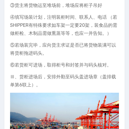
③货主将货物运至堆场前，堆场应将柜子吊好
④填写场装计划，注明装柜时间、联系人、电话 （若
SHIPPER有特殊要求如车架一定要20架，装食品的需
做柜检、木制品需做熏蒸等等，也应一并告知。）
⑤若场装完毕，应向货主求证是否已将货物装满可以
将货柜拖进码头。
⑥若货柜可进场，取得柜号和封签并与码头核对。
Ⅲ、货柜进场后，安排外勤至码头盖进场章（盖排载
单第6联上）。