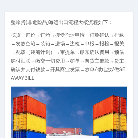
整箱货(非危险品)海运出口流程大概流程如下：
揽货→询价→订舱→接受托运申请→订舱确认→排载
→发放空箱→装箱→进场→边检→申报→报检→报关
→配载（装船计划）→审提单→船东确认费用→预借
购付汇联→缴交一切费用→签单→向货主催款→货主
确认并支付钱款→开具商业发票→放单/做电放/做SE
AWAYBILL