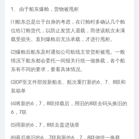
1、 由于船东爆舱，货物被甩柜
⑴船东总是出于自身的考虑，在订舱时多确认几个舱
位给订舱货代，以防止发货人退载，而使该航次未满
载受损失。直到爆舱后无法承载，才进行甩柜。
⑵爆舱后船东及时通知公司航线主管货柜被甩。一般
情况下船东都会委托一间报关行统一做换载，各个船
东有不同的要求，要看具体情况。
⑶OP至文件部按新船名、航次重打新的6、7、8联和
装箱单
⑷将新的6，7，8联排载后，用旧的8联去码头换旧的
6，7联
⑸用新的6，7，8联去盖进场章
⑹最后将旧的6，7联和新的6，7，8联做统一换载