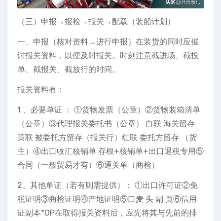
（三）申报→报检→报关→配载（装船计划）
一、申报（核对资料→进行申报）在装货的同时应催
讨报关资料，以便及时报关。时刻注意截进场、截投
单、截报关、截放行的时间。
报关资料有：
1 、必要单证 ： ①货物发票（公章）②货物装箱清单
（公章）③代理报关委托书（公章） 白联 海关留存
黄联 被委托方留存（报关行）红联 委托方留存 （货
主）④出口收汇核销单 存根+核销单+出口退税专用⑤
合同（一般贸易才有）⑥通关单（商检）
2、其他单证（若有则需提供）： ①出口许可证②免
税证明③商检证明④产地证明⑤口麦 头 副 页⑥信用
证副本*OP在取得报关资料后，应先将其与先前的排