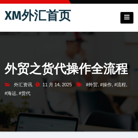
跳
XM外汇首页
至
内
容
外贸之货代操作全流程
外汇资讯
11 月 14, 2025
#外贸
,
#操作
,
#流程
,
#海运
,
#货代