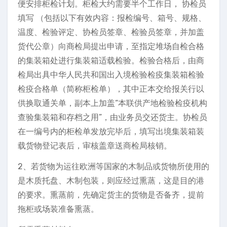
便安排柜检计划。柜检大约需要半个工作日， 协检员
填写 （包括以下有效内容：报检编号、箱号、规格、
温度、检验评定、协检员签章、检验员签章，并加盖
货代公章）向商检局提出申请，至指定堆场自检合格
的集装箱处进行集装箱适载检验。检验合格后，由商
检局出具中华人民共和国出入境检验检疫集装箱检验
检疫合格单（简称柜检单），其中正本交给报关行以
供换取通关单，副本上加盖“本联供产地检验检疫机构
查验集装箱和存档之用”，由业务员交还货主。协检员
在一编号内的柜检单发放完毕后，填写出境集装箱装
载货物登记表后，审核盖章送商检局核销。
2、若货物为运往欧洲等国家的木制品或货物所使用的
是木质托盘、木制包装，则应经过熏蒸，这是目的港
的要求。熏蒸前，先确定货主的货物是否备齐，提前
拖柜或场装准备熏蒸。