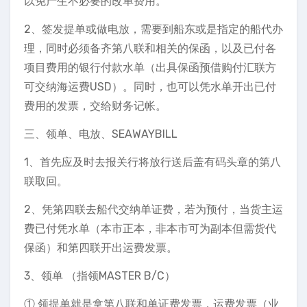
以免产生不必要的改单费用。
2、签发提单或做电放，需要到船东或是指定的船代办
理，同时必须备齐第八联和相关的保函，以及已付各
项目费用的银行付款水单（出具保函预借购付汇联方
可交纳海运费USD）。同时，也可以凭水单开出已付
费用的发票，交给财务记帐。
三、领单、电放、SEAWAYBILL
1、首先应及时去报关行将放行送后盖有码头章的第八
联取回。
2、凭第四联去船代交纳单证费，若为预付，当货主运
费已付凭水单（本市正本，非本市可为副本但需货代
保函）和第四联开出运费发票。
3、领单 （指领MASTER B/C）
① 领提单就是拿第八联和单证费发票，运费发票（业