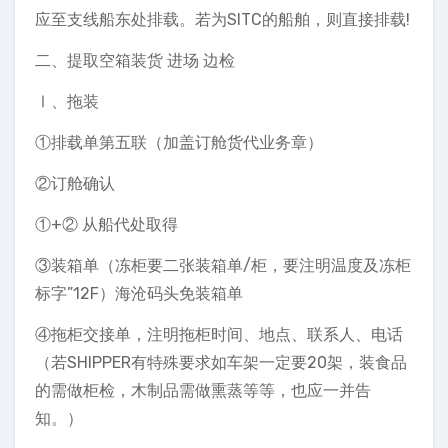
应至支线船东处排载。若为SITC的船舶，则直接排载!
二、提取空箱装货 进场 边检
Ⅰ、拖装
①排载单第五联（加盖订舱货代业务章）
②订舱确认
①+② 从船代处取得
③装箱单（冻柜要二张装箱单/柜，要注明温度及冻柜
标字”12F）海沧码头免装箱单
④拖柜交接单，注明拖柜时间、地点、联系人、电话
（若SHIPPER有特殊要求如车架一定要20架，装食品
的需做柜检，木制品需做熏蒸等等，也应一并告
知。）