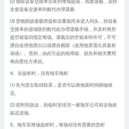
⑵ 领取设备交接单后未到堆场提箱，因故退载，需持
全套设备交接单到船代办理退载
⑶ 货物因故退载而提柜后重箱尚未进入码头，持设备
交接单的进场联到船代处办理退载手续，并及时将所
提空箱返回指定堆场。退载后的空箱未经许可，不可
擅自改用他票出口或擅自截留（改用他票需出具套柜
保函）。否则，由此引起的错用箱、损失和相关费用
将由责任方承担。
4、在提柜时，没有拖车拖柜
⑴ 先与货主取得联系，是否可以将拖装时间稍做推
迟。
⑵ 若时间急迫，则临时安排另一家拖车公司前去拖柜
延迟进场。
5、拖车至堆场提柜时，堆场却没有需要的货柜