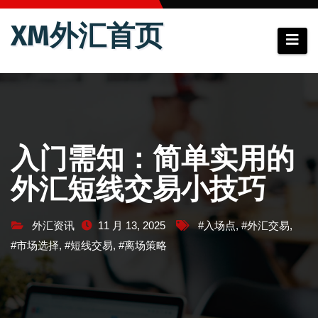
跳
XM外汇首页
至
内
容
入门需知：简单实用的
外汇短线交易小技巧
外汇资讯
11 月 13, 2025
#入场点
,
#外汇交易
,
#市场选择
,
#短线交易
,
#离场策略