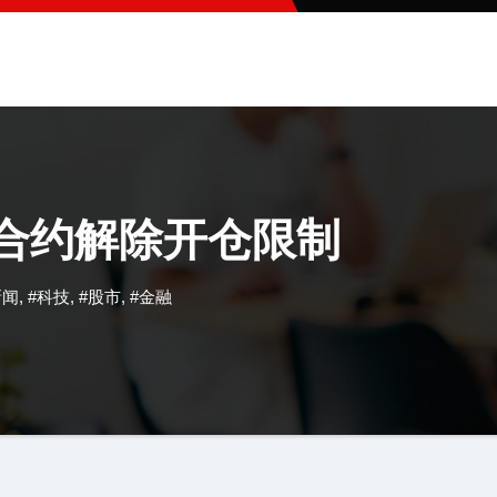
权合约解除开仓限制
新闻
,
#科技
,
#股市
,
#金融