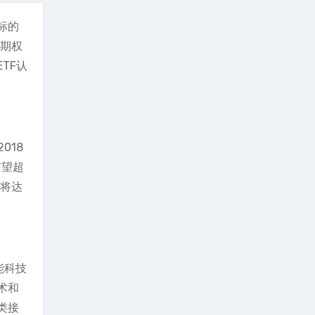
标的
票期权
TF认
018
有望超
模将达
能科技
术和
类接