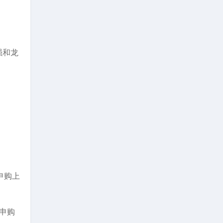
强和龙
申购上
户申购