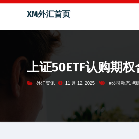
跳
XM外汇首页
至
内
容
上证50ETF认购期
外汇资讯
11 月 12, 2025
#公司动态
,
#