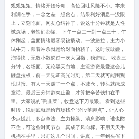
规规矩矩。情绪开始冷却，高位回吐风险不小。本来
利润在手，一念之差，想贪点，结果利好消息一没跟
上，立刻吃面。网友总结神了，说这十分钟就是人性
试炼场，老铁们都懂。 下午一点二十到一点三十，午
休刚起，盘面情绪最容易被撬动。一波急拉，主力小
试牛刀，跟着冲杀就是给对面抬轿子。这时候敢砸，
溜得快，无数小散躲过一次大回撤，稳进账。 收盘三
分钟，名场面。无论黑天白地，主流游资最爱这会儿
砸盘拉板，前一天见证高光时刻，第二天就可能围观
现世报。有人一天赚了十个点，不减仓，转头就绿成
童话。最后三分钟割肉止盈，才算把辛苦钱扣在手
里。大家说的“割韭菜”，收盘这下刀最狠。 看到这些
时段，说到底就是给市场找个“分段落脚点”，让人心
少点慌乱，多点章法。主力操纵、消息影响，谁也防
不住，可这些时间节点，真成了风向标。不用天天手
机抱在手里，只盯这几个时间，讲真，一年到头省下