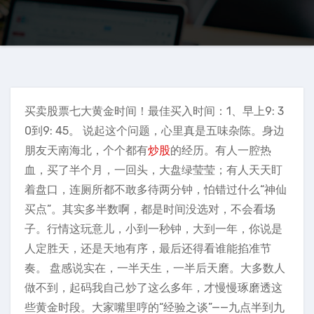
买卖股票七大黄金时间！最佳买入时间：1、早上9: 3
0到9: 45。 说起这个问题，心里真是五味杂陈。身边
朋友天南海北，个个都有
炒股
的经历。有人一腔热
血，买了半个月，一回头，大盘绿莹莹；有人天天盯
着盘口，连厕所都不敢多待两分钟，怕错过什么“神仙
买点”。其实多半数啊，都是时间没选对，不会看场
子。行情这玩意儿，小到一秒钟，大到一年，你说是
人定胜天，还是天地有序，最后还得看谁能掐准节
奏。 盘感说实在，一半天生，一半后天磨。大多数人
做不到，起码我自己炒了这么多年，才慢慢琢磨透这
些黄金时段。大家嘴里哼的“经验之谈”——九点半到九