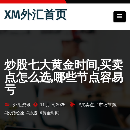
跳
XM外汇首页
至
内
容
炒股七大黄金时间,买卖
点怎么选,哪些节点容易
亏
外汇资讯
11 月 9, 2025
#买卖点
,
#市场节奏
,
#投资经验
,
#炒股
,
#黄金时间