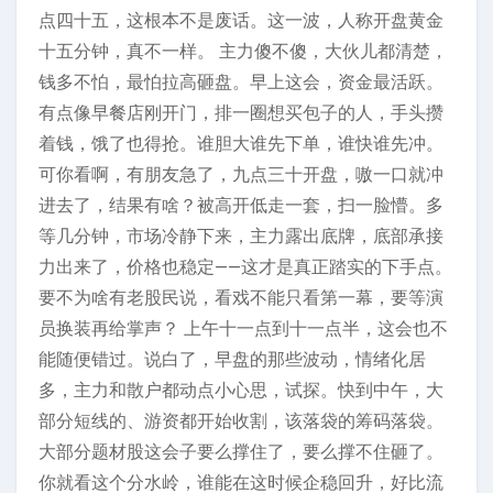
点四十五，这根本不是废话。这一波，人称开盘黄金
十五分钟，真不一样。 主力傻不傻，大伙儿都清楚，
钱多不怕，最怕拉高砸盘。早上这会，资金最活跃。
有点像早餐店刚开门，排一圈想买包子的人，手头攒
着钱，饿了也得抢。谁胆大谁先下单，谁快谁先冲。
可你看啊，有朋友急了，九点三十开盘，嗷一口就冲
进去了，结果有啥？被高开低走一套，扫一脸懵。多
等几分钟，市场冷静下来，主力露出底牌，底部承接
力出来了，价格也稳定——这才是真正踏实的下手点。
要不为啥有老股民说，看戏不能只看第一幕，要等演
员换装再给掌声？ 上午十一点到十一点半，这会也不
能随便错过。说白了，早盘的那些波动，情绪化居
多，主力和散户都动点小心思，试探。快到中午，大
部分短线的、游资都开始收割，该落袋的筹码落袋。
大部分题材股这会子要么撑住了，要么撑不住砸了。
你就看这个分水岭，谁能在这时候企稳回升，好比流