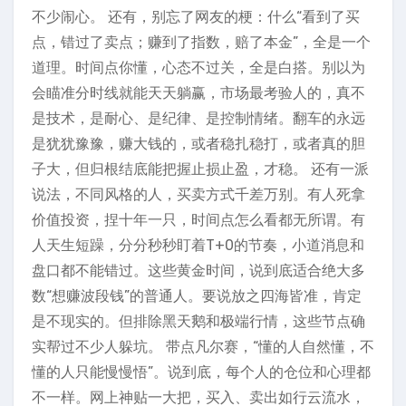
不少闹心。 还有，别忘了网友的梗：什么“看到了买
点，错过了卖点；赚到了指数，赔了本金”，全是一个
道理。时间点你懂，心态不过关，全是白搭。别以为
会瞄准分时线就能天天躺赢，市场最考验人的，真不
是技术，是耐心、是纪律、是控制情绪。翻车的永远
是犹犹豫豫，赚大钱的，或者稳扎稳打，或者真的胆
子大，但归根结底能把握止损止盈，才稳。 还有一派
说法，不同风格的人，买卖方式千差万别。有人死拿
价值投资，捏十年一只，时间点怎么看都无所谓。有
人天生短躁，分分秒秒盯着T+0的节奏，小道消息和
盘口都不能错过。这些黄金时间，说到底适合绝大多
数“想赚波段钱”的普通人。要说放之四海皆准，肯定
是不现实的。但排除黑天鹅和极端行情，这些节点确
实帮过不少人躲坑。 带点凡尔赛，“懂的人自然懂，不
懂的人只能慢慢悟”。说到底，每个人的仓位和心理都
不一样。网上神贴一大把，买入、卖出如行云流水，