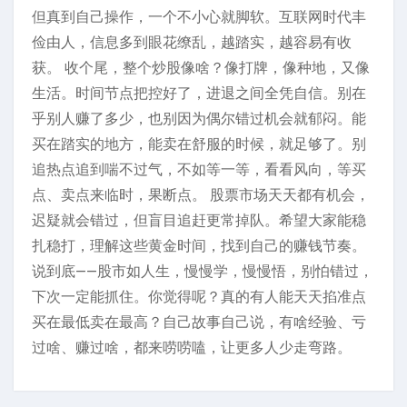
但真到自己操作，一个不小心就脚软。互联网时代丰
俭由人，信息多到眼花缭乱，越踏实，越容易有收
获。 收个尾，整个炒股像啥？像打牌，像种地，又像
生活。时间节点把控好了，进退之间全凭自信。别在
乎别人赚了多少，也别因为偶尔错过机会就郁闷。能
买在踏实的地方，能卖在舒服的时候，就足够了。别
追热点追到喘不过气，不如等一等，看看风向，等买
点、卖点来临时，果断点。 股票市场天天都有机会，
迟疑就会错过，但盲目追赶更常掉队。希望大家能稳
扎稳打，理解这些黄金时间，找到自己的赚钱节奏。
说到底——股市如人生，慢慢学，慢慢悟，别怕错过，
下次一定能抓住。你觉得呢？真的有人能天天掐准点
买在最低卖在最高？自己故事自己说，有啥经验、亏
过啥、赚过啥，都来唠唠嗑，让更多人少走弯路。