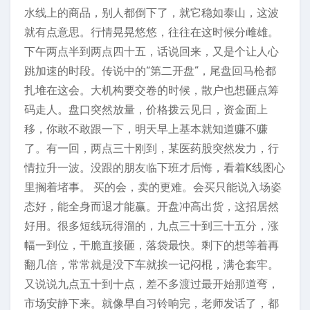
水线上的商品，别人都倒下了，就它稳如泰山，这波
就有点意思。行情晃晃悠悠，往往在这时候分雌雄。
下午两点半到两点四十五，话说回来，又是个让人心
跳加速的时段。传说中的“第二开盘”，尾盘回马枪都
扎堆在这会。大机构要交卷的时候，散户也想砸点筹
码走人。盘口突然放量，价格拨云见日，资金面上
移，你敢不敢跟一下，明天早上基本就知道赚不赚
了。有一回，两点三十刚到，某医药股突然发力，行
情拉升一波。没跟的朋友临下班才后悔，看着K线图心
里搁着堵事。 买的会，卖的更难。会买只能说入场姿
态好，能全身而退才能赢。开盘冲高出货，这招居然
好用。很多短线玩得溜的，九点三十到三十五分，涨
幅一到位，干脆直接砸，落袋最快。剩下的想等着再
翻几倍，常常就是没下车就挨一记闷棍，满仓套牢。
又说说九点五十到十点，差不多渡过最开始那道弯，
市场安静下来。就像早自习铃响完，老师发话了，都