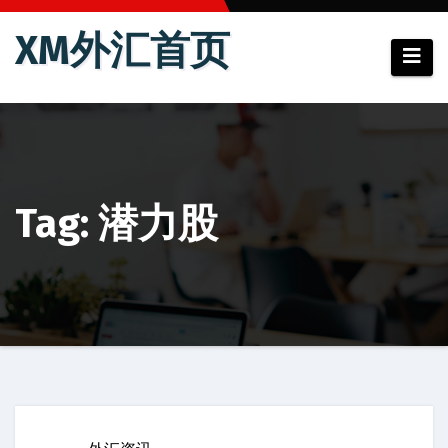
跳
XM外汇首页
至
内
容
Tag: 潜力股