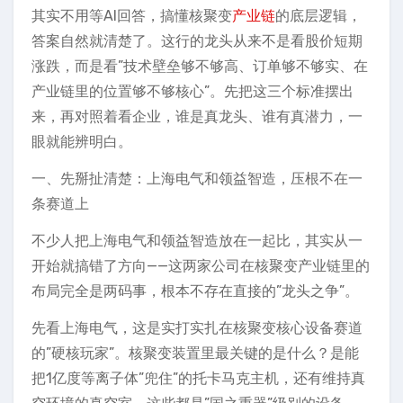
其实不用等AI回答，搞懂核聚变
产业链
的底层逻辑，
答案自然就清楚了。这行的龙头从来不是看股价短期
涨跌，而是看”技术壁垒够不够高、订单够不够实、在
产业链里的位置够不够核心”。先把这三个标准摆出
来，再对照着看企业，谁是真龙头、谁有真潜力，一
眼就能辨明白。
一、先掰扯清楚：上海电气和领益智造，压根不在一
条赛道上
不少人把上海电气和领益智造放在一起比，其实从一
开始就搞错了方向——这两家公司在核聚变产业链里的
布局完全是两码事，根本不存在直接的”龙头之争”。
先看上海电气，这是实打实扎在核聚变核心设备赛道
的”硬核玩家”。核聚变装置里最关键的是什么？是能
把1亿度等离子体”兜住”的托卡马克主机，还有维持真