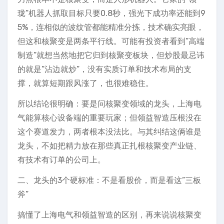
珑”机器人抓取目标只要0.8秒，强光下成功率还能到9
5%，连相似的波纹管都能精准分拣，技术确实亮眼，
但这和核聚变是两条平行线。可能有投资者看到”高端
制造”就想当然地把它归到核聚变板块，但炒股最忌讳
的就是”沾边就炒”，没有实质订单和技术布局的支
撑，就算短期跟风涨了，也很难稳住。
所以结论很明确：要是问核聚变领域的龙头，上海电
气能算核心设备端的重要玩家；但领益智造压根没在
这个赛道发力，两者根本没法比。与其纠结这俩谁是
龙头，不如把精力放在那些真正扎根核聚变产业链、
有技术有订单的公司上。
二、龙头的3个硬标准：不是看股价，而是看这”三板
斧”
搞懂了上海电气和领益智造的区别，再来说说核聚变