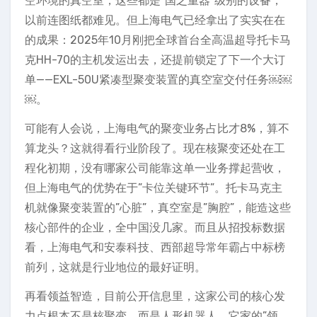
空环境的真空室，这些都是”国之重器”级别的设备，
以前连图纸都难见。但上海电气已经拿出了实实在在
的成果：2025年10月刚把全球首台全高温超导托卡马
克HH-70的主机发运出去，还提前锁定了下一个大订
单——EXL-50U紧凑型聚变装置的真空室交付任务￼￼
￼。
可能有人会说，上海电气的聚变业务占比才8%，算不
算龙头？这就得看行业阶段了。现在核聚变还处在工
程化初期，没有哪家公司能靠这单一业务撑起营收，
但上海电气的优势在于”卡位关键环节”。托卡马克主
机就像聚变装置的”心脏”，真空室是”胸腔”，能造这些
核心部件的企业，全中国没几家。而且从招投标数据
看，上海电气和安泰科技、西部超导常年霸占中标榜
前列，这就是行业地位的最好证明。
再看领益智造，目前公开信息里，这家公司的核心发
力点根本不是核聚变，而是人形机器人。它家的”领