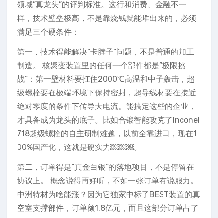
领域”真龙头”的评判标准。这行和消费、金融不一
样，技术壁垒极高，不是靠烧钱就能堆出来的，必须
满足三个硬条件：
第一，技术得能解决”卡脖子”问题，不是普通的加工
制造。 核聚变装置里的任何一个部件都是”极限挑
战”：第一壁材料要扛住2000℃高温和中子轰击，超
级螺栓要在极端环境下保持密封，超导线材要在接近
绝对零度的条件下传导大电流。能搞定这些的企业，
才具备成为龙头的底子。比如合锻智能攻克了Inconel
718超级螺栓的自主研制难题，以前全靠进口，现在1
00%国产化，这就是硬实力￼￼￼。
第二，订单得是”真金白银”的落地项目，不是停留在
协议上。 概念说得再好听，不如一张订单有说服力。
中洲特材为啥能涨？因为它独家中标了BEST装置的真
空室支撑部件，订单额1.8亿元，而且这部分订单占了