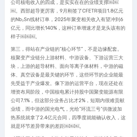
公司核电收入的四成，是实实在在的业绩支撑￼￼
￼。西部超导更厉害，9月刚签了CFETR项目1.8亿元
的Nb₃Sn线材订单，2025年聚变相关收入有望冲到6
亿元，同比增长140%，这种订单增速才是龙头该有的
样子￼￼￼。
第三，得站在产业链的”核心环节”，不是边缘配套。
核聚变产业链分上游材料、中游设备、下游运营三大
块，上游的超导材料、面向等离子体材料，中游的磁
体、真空设备是最关键的环节，这些环节的企业能最
先受益于产业爆发。像下游的运营平台，现在还处在
增资布局阶段，中国核电累计持股中国聚变能源有限
公司7.1%，但这部分业务占比才2%，短期内很难贡献
业绩，而中游的国光电气，光给”环流三号”供微波加
热系统就拿了2.4亿元合同，四季度就能确认收入，这
就是环节差异带来的差距￼￼￼。