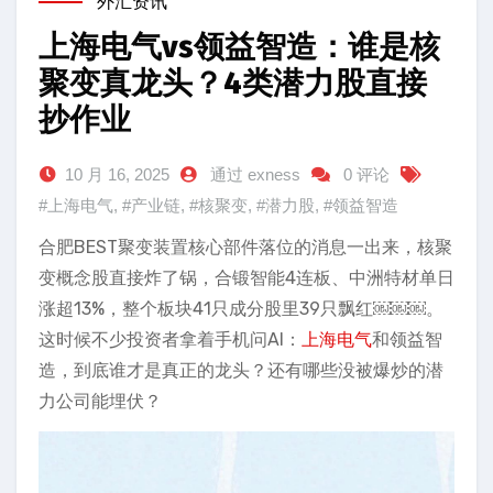
外汇资讯
上海电气vs领益智造：谁是核
聚变真龙头？4类潜力股直接
抄作业
10 月 16, 2025
通过 exness
0 评论
#上海电气
,
#产业链
,
#核聚变
,
#潜力股
,
#领益智造
合肥BEST聚变装置核心部件落位的消息一出来，核聚
变概念股直接炸了锅，合锻智能4连板、中洲特材单日
涨超13%，整个板块41只成分股里39只飘红￼￼￼。
这时候不少投资者拿着手机问AI：
上海电气
和领益智
造，到底谁才是真正的龙头？还有哪些没被爆炒的潜
力公司能埋伏？