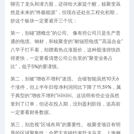
聊完了龙头和潜力股，还得给大家提个醒，核聚变虽
然是未来的”终极能源”，但现在还处在工程化初期，
炒这个板块一定要避开三个坑：
第一，别碰”蹭概念”的公司。 像有些公司只是生产普
通的电缆、钢材，和核聚变的”耐辐照电缆””高温合金”
八竿子打不着，却蹭着热点涨股价，这种股涨得快跌
得更快，一定要看清楚公司公告里的”聚变业务占
比”，低于5%的要谨慎。
第二，别被”增收不增利”迷惑。 合锻智能虽然10天6
个涨停，但上半年归母净利润同比下降了11.39%，属
于典型的”增收不增利”￼￼￼。这说明有些企业虽然
拿到了订单，但还在投入期，没到盈利阶段，追高前
一定要看财务数据。
第三，别忽视”区域布局”的重要性。 核聚变项目有明
显的区域聚集性：合肥主攻磁约束托卡马克，上海侧