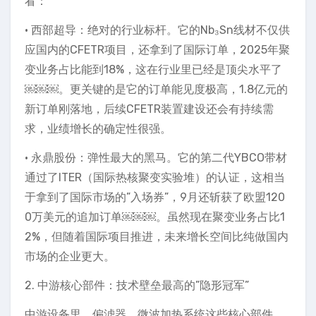
看：
• 西部超导：绝对的行业标杆。它的Nb₃Sn线材不仅供
应国内的CFETR项目，还拿到了国际订单，2025年聚
变业务占比能到18%，这在行业里已经是顶尖水平了
￼￼￼。更关键的是它的订单能见度极高，1.8亿元的
新订单刚落地，后续CFETR装置建设还会有持续需
求，业绩增长的确定性很强。
• 永鼎股份：弹性最大的黑马。它的第二代YBCO带材
通过了ITER（国际热核聚变实验堆）的认证，这相当
于拿到了国际市场的”入场券”，9月还斩获了欧盟120
0万美元的追加订单￼￼￼。虽然现在聚变业务占比1
2%，但随着国际项目推进，未来增长空间比纯做国内
市场的企业更大。
2. 中游核心部件：技术壁垒最高的”隐形冠军”
中游设备里，偏滤器、微波加热系统这些核心部件，